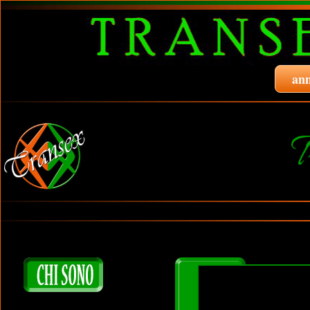
ann
T