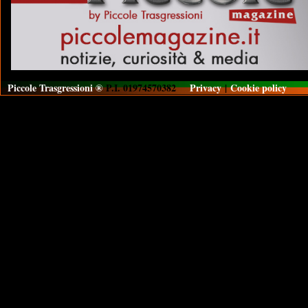
Piccole Trasgressioni ®
P.I. 01974570382
Privacy
|
Cookie policy